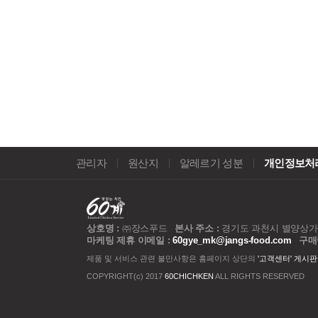
관리자
원산지
알레르기 성분
개인정보처
상호명 :
㈜장스푸드
본사 주소 :
경기도 과천시 별양상가1로
마케팅 제휴 이메일 :
60gye_mk@jangs-food.com
구매
제품 및 서비스 관련 불만사항은 홈페이지 상단의
'고객센터' 게시판
COPYRIGHT(c) 2017
60CHICHKEN
ALL RIGHTS RESERVED