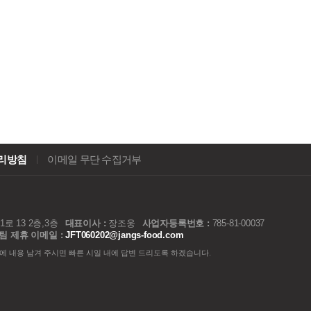
리방침
이메일 무단 수집거부
 13 2층,3층
대표이사 :
장조웅
사업자등록번호 :
785-81-00037
팀 제휴 이메일 :
JFT060202@jangs-food.com
에 내용 남겨 주시면 빠른 시일 내에 답변 드리도록 하겠습니다.